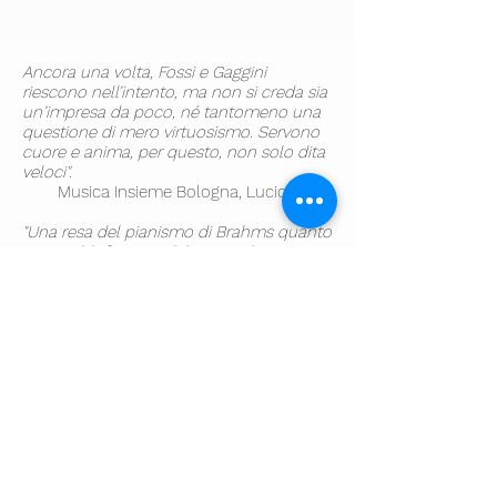
Ancora una volta, Fossi e Gaggini
riescono nell’intento, ma non si creda sia
un’impresa da poco, né tantomeno una
questione di mero virtuosismo. Servono
cuore e anima, per questo, non solo dita
veloci".
Musica Insieme Bologna, Lucio Mazzi
"Una resa del pianismo di Brahms quanto
mai soddisfacente dal punto di vista
timbrico […] Gli slanci, gli impeti sono
controllati e condotti con giudiziosa
scorrevolezza e le raccolte dolcezze di
alcune variazioni dell’op. 56 hanno il
suono giusto e il giusto abbandono".
Musica, Riccardo Risaliti
www.twopianosproject.com
2018 - Powered by
Wix
&
MG
|
Copyright © Marco Gaggini |