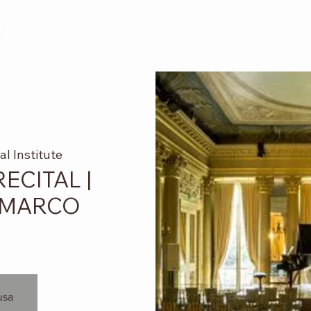
I
ABOUT
DISCOGRAPHY
MEDIA
Menu a tendin
al Institute
ECITAL |
& MARCO
usa