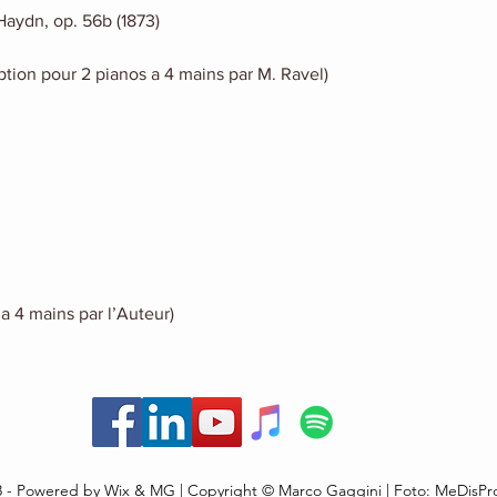
Haydn, op. 56b (1873)
iption pour 2 pianos a 4 mains par M. Ravel)
a 4 mains par l’Auteur)
8 - Powered by
Wix
&
MG
| Copyright © Marco Gaggini | Foto: MeDisPr