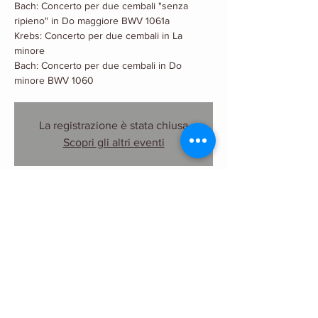
Bach: Concerto per due cembali "senza
ripieno" in Do maggiore BWV 1061a
Krebs: Concerto per due cembali in La
minore
Bach: Concerto per due cembali in Do
minore BWV 1060
La registrazione è stata chiusa
Scopri gli altri eventi
Orario & Sede
05 feb, 18:30
I Concerti di Campagna 2021-2022, Palazzo
Annibaldeschi - Monte Compatri (RM)