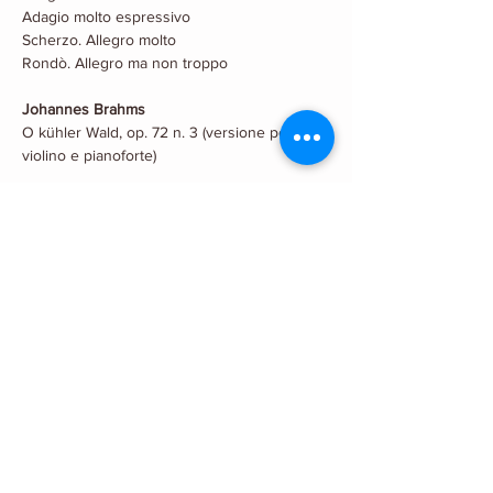
Adagio molto espressivo
Scherzo. Allegro molto
Rondò. Allegro ma non troppo
Johannes Brahms
O kühler Wald, op. 72 n. 3 (versione per 
violino e pianoforte)
Sonata n. 2 in La maggiore per violino e 
pianoforte, op. 100 (1886)
Allegro amabile
Andante tranquillo. Vivace. Andante. Vivace 
di più
Allegretto grazioso quasi Andante
Maurice Ravel
Sonata n. 2 in Sol maggiore per violino e 
pianoforte (1923-1927)
Allegretto
Blues. Moderato
Perpetuum mobile. Allegro