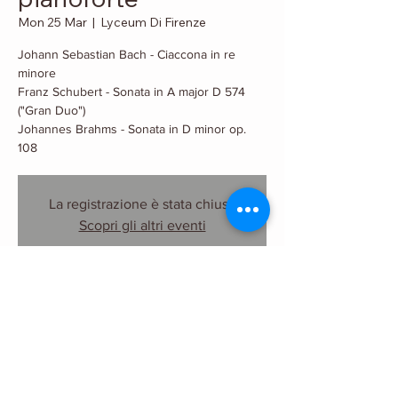
Mon 25 Mar
  |  
Lyceum Di Firenze
Johann Sebastian Bach - Ciaccona in re
minore
Franz Schubert - Sonata in A major D 574
("Gran Duo")
Johannes Brahms - Sonata in D minor op.
108
La registrazione è stata chiusa
Scopri gli altri eventi
Orario & Sede
25 Mar 2019, 18:00
Lyceum Di Firenze, Lungarno Guicciardini, 17,
50125 Firenze FI, Italia