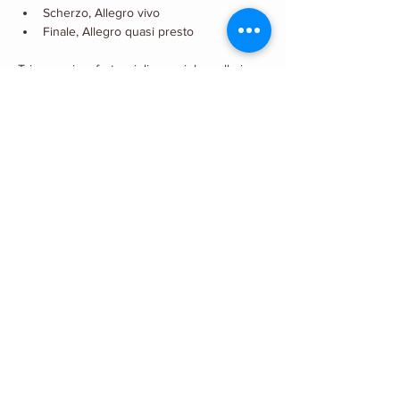
Scherzo, Allegro vivo
Finale, Allegro quasi presto
Trio per pianoforte, violino e violoncello in 
re minore op.120 (1922-23)
Allegro ma non troppo
Andantino
Allegro vivo
Quartetto per pianoforte n.1 in do minore 
op.15 (1876-1879)
Allegro molto moderato
Scherzo. Allegro vivo
Adagio
Allegro molto
2018 - Powered by
Wix
&
MG
|
Copyright © Marco Gaggini |
Foto: MeDisProject