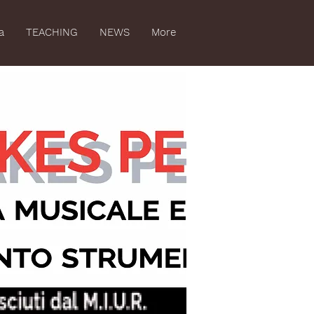
a
TEACHING
NEWS
More