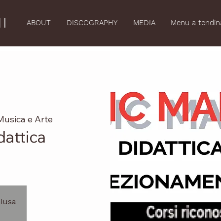
I
ABOUT
DISCOGRAPHY
MEDIA
Menu a tendin
Musica e Arte
dattica
hiusa