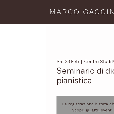
MARCO GAGGIN
Sat 23 Feb
  |  
Centro Studi 
Seminario di di
pianistica
La registrazione è stata c
Scopri gli altri eventi