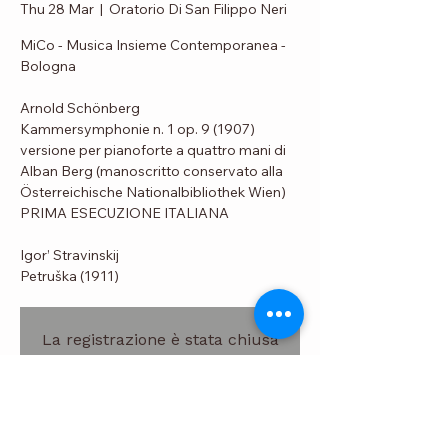
Thu 28 Mar
  |  
Oratorio Di San Filippo Neri
MiCo - Musica Insieme Contemporanea -
Bologna
Arnold Schönberg
Kammersymphonie n. 1 op. 9 (1907)
versione per pianoforte a quattro mani di
Alban Berg (manoscritto conservato alla
Österreichische Nationalbibliothek Wien)
PRIMA ESECUZIONE ITALIANA
Igor’ Stravinskij
Petruška (1911)
La registrazione è stata chiusa
Scopri gli altri eventi
Time & Location