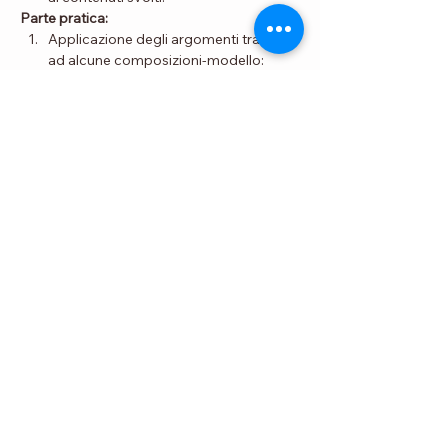
Parte pratica:
Applicazione degli argomenti trattati 
ad alcune composizioni-modello:
Invenzioni a due voci n.1 e 10.
Suite Francese n. 5, estratti.
Il Clavicembalo ben Temperato, I libro: 
preludi e fughe in Do maggiore e Do 
minore.
Ciascun partecipante effettivo potrà 
eseguire o proporre l’analisi di una 
composizione a sua scelta (da comunicare 
preventivamente al docente) per 
approfondire le tematiche trattate.
Il seminario si svolgerà in modalità mista, 
sia in presenza, presso la sede del Centro 
Studi Musica & Arte, sia online, a scelta dei 
partecipanti.
Sono disponibili le registrazioni dei primi 6 
incontri svolti nel 2021 per coloro che 
desiderano iscriversi a questo seminario 