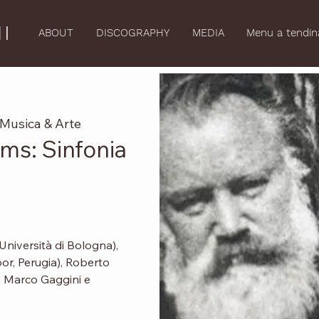
I
ABOUT
DISCOGRAPHY
MEDIA
Menu a tendin
 Musica & Arte
ms: Sinfonia
Università di Bologna),
or, Perugia), Roberto
), Marco Gaggini e