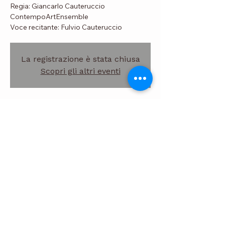
Regia: Giancarlo Cauteruccio
ContempoArtEnsemble
Voce recitante: Fulvio Cauteruccio
La registrazione è stata chiusa
Scopri gli altri eventi
Time & Location
08 Jun 2018, 20:00
Teatro Goldoni, Via Santa Maria, 15, 50100
Firenze FI, Italia
2018 - Powered by
Wix
&
MG
|
Copyright © Marco Gaggini |
Foto: MeDisProject