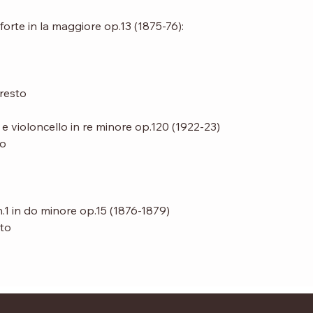
orte in la maggiore op.13 (1875-76):
presto
o e violoncello in re minore op.120 (1922-23)
po
.1 in do minore op.15 (1876-1879)
to