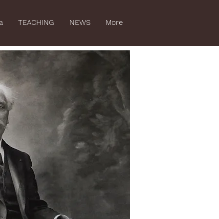
a
TEACHING
NEWS
More