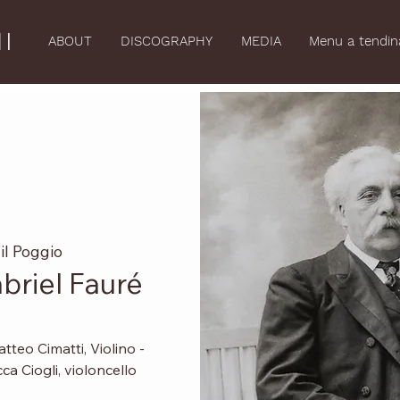
I
ABOUT
DISCOGRAPHY
MEDIA
Menu a tendin
 il Poggio
riel Fauré
tteo Cimatti, Violino -
a Ciogli, violoncello