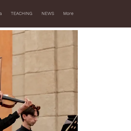
a
TEACHING
NEWS
More