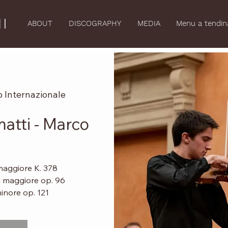
I
ABOUT
DISCOGRAPHY
MEDIA
Menu a tendin
 Internazionale
atti - Marco
maggiore K. 378
l maggiore op. 96
inore op. 121